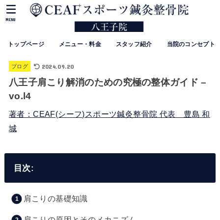
MENU
トップページ
メニュー・料金
スタッフ紹介
当院のコンセプト
2024.09.20
ブログ
八王子肩こり解消のための究極の整体ガイド –
vo.l4
著者：CEAF(シーフ)スポーツ鍼灸整骨院 代表 豊島 和
城
目次:
肩こりの基礎知識
肩こりの原因とそのメカニズム