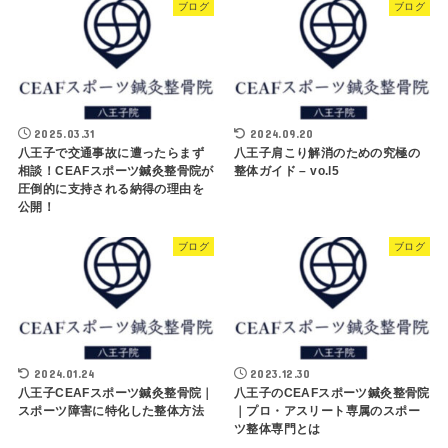
ブログ
ブログ
2025.03.31
2024.09.20
八王子で交通事故に遭ったらまず
八王子肩こり解消のための究極の
相談！CEAFスポーツ鍼灸整骨院が
整体ガイド – vo.l5
圧倒的に支持される納得の理由を
公開！
ブログ
ブログ
2024.01.24
2023.12.30
八王子CEAFスポーツ鍼灸整骨院｜
八王子のCEAFスポーツ鍼灸整骨院
スポーツ障害に特化した整体方法
｜プロ・アスリート専属のスポー
ツ整体専門とは