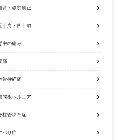
猫背・姿勢矯正
五十肩・四十肩
背中の痛み
腰痛
坐骨神経痛
椎間板ヘルニア
脊柱管狭窄症
すべり症