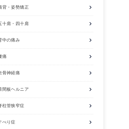
猫背・姿勢矯正
五十肩・四十肩
背中の痛み
腰痛
坐骨神経痛
椎間板ヘルニア
脊柱管狭窄症
すべり症