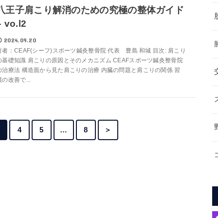
八王子肩こり解消のための究極の整体ガイド
– vo.l2
2024.09.20
著者：CEAF(シーフ)スポーツ鍼灸整骨院 代表 豊島 和城 目次: 肩こり
の基礎知識 肩こりの原因とそのメカニズム CEAFスポーツ鍼灸整骨院
の治療法 構造面から見た肩こりの治療 内臓の問題と肩こりの関係 習
慣の改善で...
4
5
…
8
＞