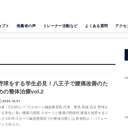
セプト
推薦者の声
トレーナー活動など
よくある質問
アクセ
野球をする学生必見！八王子で腰痛改善のた
めの整体治療vol.2
2024.10.21
著者：CEAF(シーフ)スポーツ鍼灸整骨院 代表 豊島 和城 目次 野球を
する学生に多い腰痛の原因 スポーツと腰痛の関係性 腰痛を放置するリ
スク CEAFスポーツ鍼灸整骨院での整体治療とは 再発防止！パフォー
マンス向上の...