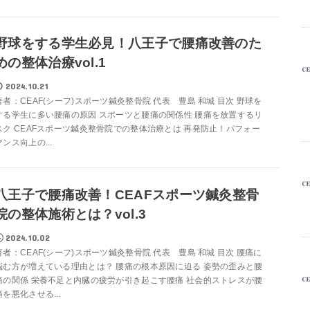
野球をする学生必見！八王子で腰痛改善のた
めの整体治療vol.1
2024.10.21
著者：CEAF(シーフ)スポーツ鍼灸整骨院 代表 豊島 和城 目次 野球を
する学生に多い腰痛の原因 スポーツと腰痛の関係性 腰痛を放置するリ
スク CEAFスポーツ鍼灸整骨院での整体治療とは 再発防止！パフォー
マンス向上の...
八王子で腰痛改善！CEAFスポーツ鍼灸整骨
院の整体施術とは？vol.3
2024.10.02
著者：CEAF(シーフ)スポーツ鍼灸整骨院 代表 豊島 和城 目次 腰痛に
悩む方が増えている理由とは？ 腰痛の根本原因に迫る 姿勢の歪みと腰
痛の関係 栄養不足と内臓の疲労が引き起こす腰痛 社会的ストレスが腰
痛を悪化させる...