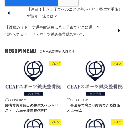
【注目！】八王子でヘルニア改善が可能！整体で手術せ
ず治す方法とは？
【徹底ガイド】交通事故治療は八王子市でどこに通う？
信頼できるシーフスポーツ鍼灸整骨院のすべて
RECOMMEND
ブログ
ブログ
2024.02.11
2024.03.31
腰痛改善者続出の整体スペシャリ
一番最短で肩こり改善できる技術
スト｜八王子腰痛整体専門
とはvol.1
ブログ
ブログ